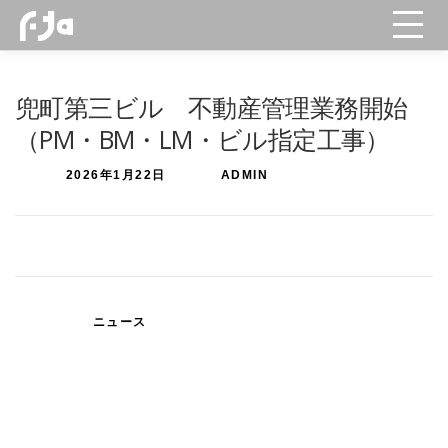
コ
メニュー
ン
テ
ン
TOP
NEWS
事業内容
実績
会社概要
ツ
兜町第三ビル 不動産管理業務開始
へ
CONTACT
ス
（PM・BM・LM・ビル指定工事）
キ
ッ
投稿日:
2026年1月22日
投稿者:
ADMIN
プ
カテゴリー:
ニュース